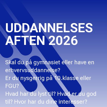
UDDANNELSES
AFTEN 2026
Skal du på gymnasiet eller have en
erhvervsuddannelse?
Er du nysgerrig på 10.klasse eller
FGU?
Hvad har du lyst til? Hvad er du god
til? Hvor har du dine interesser?